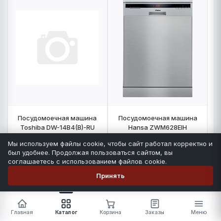
Посудомоечная машина
Посудомоечная машина
Toshiba DW-14B4(B)-RU
Hansa ZWM628EIH
Мы используем файлы cookie, чтобы сайт работал корректно и
был удобнее. Продолжая пользоваться сайтом, вы
Количество:
2
шт
Количество:
0
шт
соглашаетесь с использованием файлов cookie.
70 990 ₽
РРЦ:
Принять
-
+
НА ЗАПОЛНЕНИЕ
-
+
Главная
Каталог
Корзина
Заказы
Меню