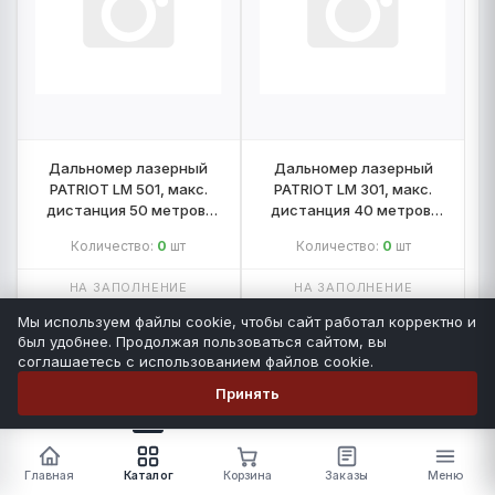
Дальномер лазерный
Дальномер лазерный
PATRIOT LM 501, макс.
PATRIOT LM 301, макс.
дистанция 50 метров,
дистанция 40 метров,
измерение площади,
измерение площади,
Количество:
0
шт
Количество:
0
шт
объема, подсветка
объема, подсветка
НА ЗАПОЛНЕНИЕ
НА ЗАПОЛНЕНИЕ
Мы используем файлы cookie, чтобы сайт работал корректно и
-
+
-
+
был удобнее. Продолжая пользоваться сайтом, вы
соглашаетесь с использованием файлов cookie.
Принять
0
0 ₽
Число позиций
На сумму
В корзину
Главная
Каталог
Корзина
Заказы
Меню