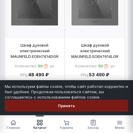
Шкаф духовой
Шкаф духовой
электрический
электрический
MAUNFELD EOEH7614DGR
MAUNFELD EOEH7614LGR
Количество:
50
шт
Количество:
50
шт
48 490 ₽
53 490 ₽
РРЦ:
РРЦ:
MAUNFELD
MAUNFELD
Мы используем файлы cookie, чтобы сайт работал корректно и
был удобнее. Продолжая пользоваться сайтом, вы
-
+
-
+
соглашаетесь с использованием файлов cookie.
Принять
Главная
Каталог
Корзина
Заказы
Меню