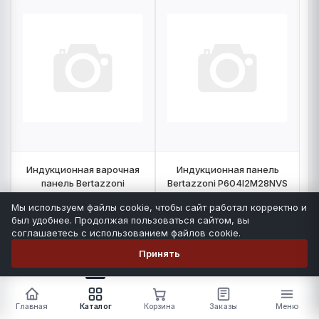
Индукционная варочная
Индукционная панель
панель Bertazzoni
Bertazzoni P604I2M28NVS
P302I23NVS
Мы используем файлы cookie, чтобы сайт работал корректно и
был удобнее. Продолжая пользоваться сайтом, вы
Количество:
16
шт
Количество:
34
шт
соглашаетесь с использованием файлов cookie.
НА ЗАПОЛНЕНИЕ
НА ЗАПОЛНЕНИЕ
Принять
-
+
-
+
Главная
Каталог
Корзина
Заказы
Меню