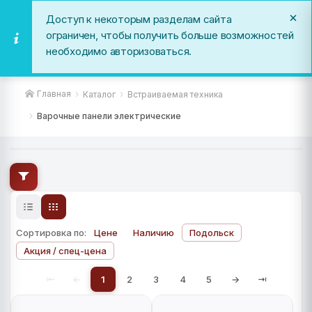
Доступ к некоторым разделам сайта
ограничен, чтобы получить больше возможностей
необходимо авторизоваться.
Варочные панели электрические
Главная
Каталог
Встраиваемая техника
Варочные панели электрические
Сортировка по:
Цене
Наличию
Подольск
Акция / спец-цена
⇤
←
1
2
3
4
5
→
⇥