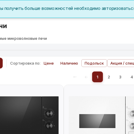
бы получить больше возможностей необходимо авторизоватьс
Акции
Перс. данные
чи
мые микроволновые печи
Сортировка по:
Цене
Наличию
Подольск
Акция / спе
⇤
←
1
2
3
4