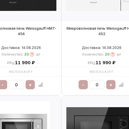
олновая печь Weissgauff HMT-
Микроволновая печь Weissgauff 
456
452
Доставка: 14.08.2026
Доставка: 14.08.2026
Количество:
20
шт
Количество:
20
шт
11 990 ₽
11 990 ₽
РРЦ:
РРЦ:
WEISSGAUFF
WEISSGAUFF
-
+
-
+