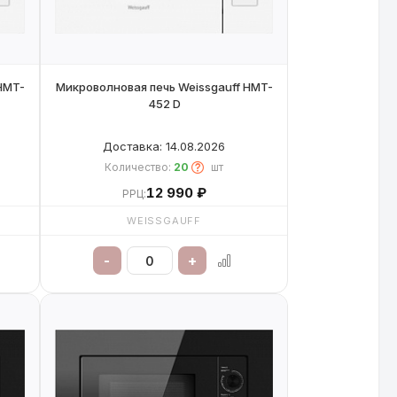
HMT-
Микроволновая печь Weissgauff HMT-
452 D
Доставка: 14.08.2026
Количество:
20
шт
12 990 ₽
РРЦ:
WEISSGAUFF
-
+