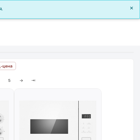
0
я.
Заказы
Документы
О нас
Войти
ц-цена
5
→
⇥