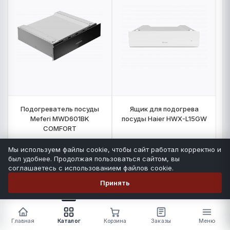
Подогреватель посуды
Ящик для подогрева
Meferi MWD601BK
посуды Haier HWX-L15GW
COMFORT
Количество:
10
шт
Количество:
31
шт
Мы используем файлы cookie, чтобы сайт работал корректно и
был удобнее. Продолжая пользоваться сайтом, вы
14 990 ₽
26 999 ₽
РРЦ:
РРЦ:
соглашаетесь с использованием файлов cookie.
MEFERI
HAIER
Принять
-
+
-
+
Главная
Каталог
Корзина
Заказы
Меню