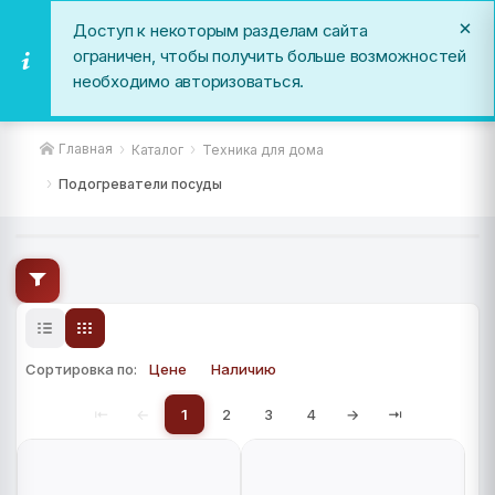
Доступ к некоторым разделам сайта
ограничен, чтобы получить больше возможностей
необходимо авторизоваться.
Подогреватели посуды
Главная
Каталог
Техника для дома
Подогреватели посуды
Сортировка по:
Цене
Наличию
⇤
←
1
2
3
4
→
⇥