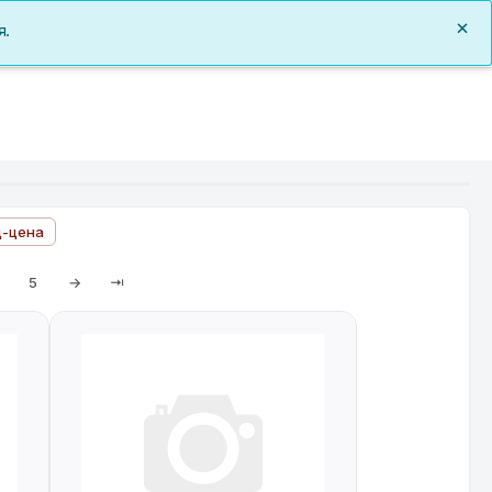
0
я.
Заказы
Документы
О нас
Войти
ц-цена
5
→
⇥