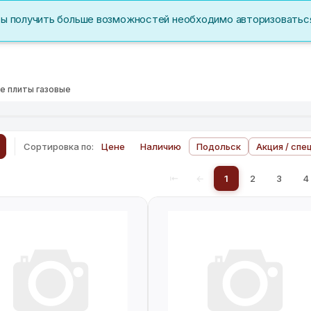
бы получить больше возможностей необходимо авторизоватьс
Акции
Перс. данные
е плиты газовые
Сортировка по:
Цене
Наличию
Подольск
Акция / спе
⇤
←
1
2
3
4