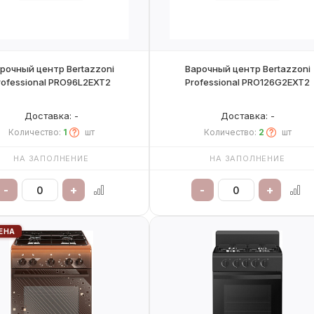
рочный центр Bertazzoni
Варочный центр Bertazzoni
rofessional PRO96L2EXT2
Professional PRO126G2EXT2
Доставка: -
Доставка: -
Количество:
1
шт
Количество:
2
шт
НА ЗАПОЛНЕНИЕ
НА ЗАПОЛНЕНИЕ
-
+
-
+
ЕНА