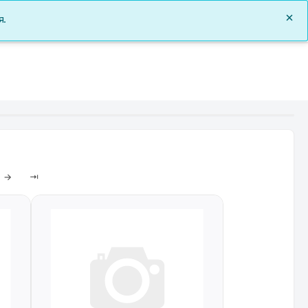
0
я.
Заказы
Документы
О нас
Войти
→
⇥