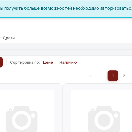
бы получить больше возможностей необходимо авторизоватьс
Акции
Перс. данные
Дрели
Сортировка по:
Цене
Наличию
⇤
←
1
2