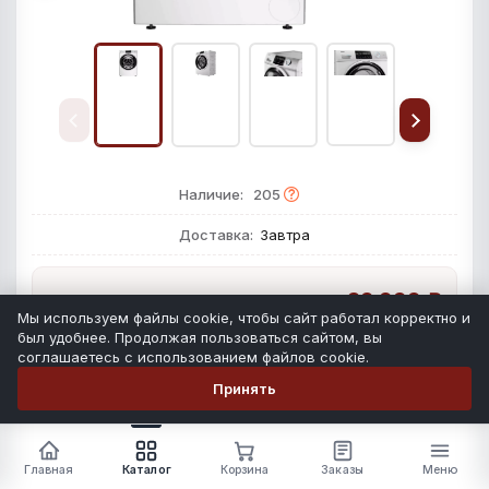
Наличие:
205
Доставка:
Завтра
39 999 ₽
Розничная цена
Мы используем файлы cookie, чтобы сайт работал корректно и
был удобнее. Продолжая пользоваться сайтом, вы
соглашаетесь с использованием файлов cookie.
Инструкция:
Скачать
Принять
Схема встраивания:
Скачать
Главная
Каталог
Корзина
Заказы
Меню
-
+