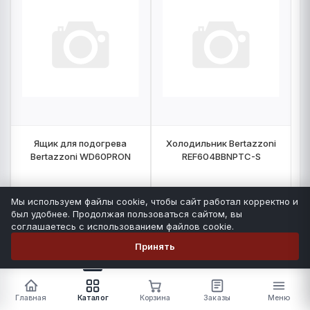
Ящик для подогрева
Холодильник Bertazzoni
Bertazzoni WD60PRON
REF604BBNPTC-S
Количество:
1
шт
Количество:
4
шт
Мы используем файлы cookie, чтобы сайт работал корректно и
был удобнее. Продолжая пользоваться сайтом, вы
НА ЗАПОЛНЕНИЕ
НА ЗАПОЛНЕНИЕ
соглашаетесь с использованием файлов cookie.
Принять
-
+
-
+
Главная
Каталог
Корзина
Заказы
Меню