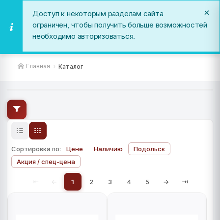
Доступ к некоторым разделам сайта
ограничен, чтобы получить больше возможностей
необходимо авторизоваться.
Каталог
Главная
Каталог
Сортировка по:
Цене
Наличию
Подольск
Акция / спец-цена
⇤
←
1
2
3
4
5
→
⇥