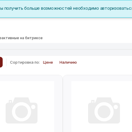
бы получить больше возможностей необходимо авторизоватьс
Акции
Перс. данные
еактивные на битриксе
Сортировка по:
Цене
Наличию