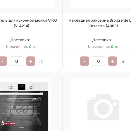
ель для кухонной мойки VIKO
Накладная раковина Bronze de 
(V-4214)
Козетта (4383)
Доставка: -
Доставка: -
Количество:
0
шт
Количество:
0
шт
-
+
-
+