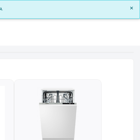
0
я.
Заказы
Документы
О нас
Войти